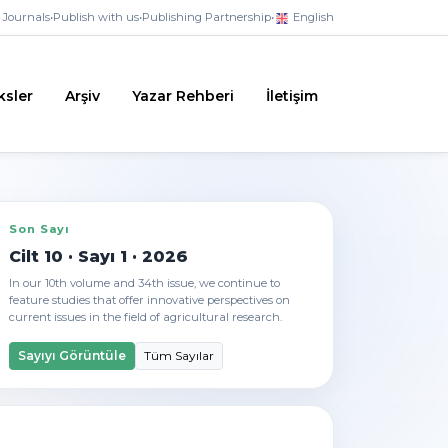
Journals
•
Publish with us
•
Publishing Partnership
•
English
ksler
Arşiv
Yazar Rehberi
İletişim
Son Sayı
Cilt 10 · Sayı 1 · 2026
In our 10th volume and 34th issue, we continue to
feature studies that offer innovative perspectives on
current issues in the field of agricultural research.
Sayıyı Görüntüle
Tüm Sayılar