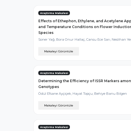
Araştırma Makalesi
Effects of Ethephon, Ethylene, and Acetylene App
and Temperature Conditions on Flower Inductio
Species
Soner Yağ, Bora Onur Hallaç, Cansu Ece Sarı, Neslihan Ye
Makaleyi Görüntüle
Araştırma Makalesi
Determining the Efficiency of ISSR Markers amo
Genotypes
Ödül Efsane Ayçiçek, Hayat Topçu, Behiye Banu Bilgen
Makaleyi Görüntüle
Araştırma Makalesi