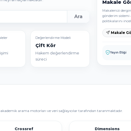
Makale Gö
Makalenizi dergin
gönderim sistemi 
Ara
politikalarını incel
Makale G
leler
Değerlendirme Modeli
Çift Kör
Yayın Etiği
işimi
Hakem değerlendirme
süreci
ri, akademik arama motorları ve veri sağlayıcılar tarafından taranmaktadır.
Crossref
Dimensions