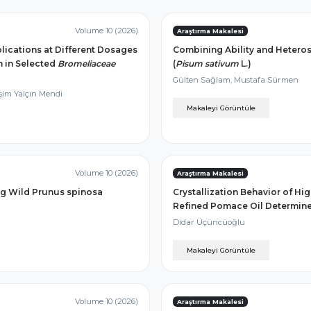
Volume 10 (2026)
Araştırma Makalesi
lications at Different Dosages
Combining Ability and Heteros
n in Selected
Bromeliaceae
(
Pisum sativum
L.)
Gülten Sağlam, Mustafa Sürmen
şim Yalçın Mendi
Makaleyi Görüntüle
Volume 10 (2026)
Araştırma Makalesi
ng Wild Prunus spinosa
Crystallization Behavior of Hi
Refined Pomace Oil Determin
Didar Üçüncüoğlu
Makaleyi Görüntüle
Volume 10 (2026)
Araştırma Makalesi