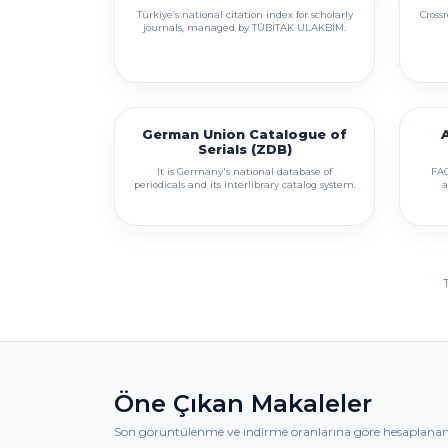
Türkiye’s national citation index for scholarly
Crossr
journals, managed by TÜBİTAK ULAKBİM.
German Union Catalogue of
A
Serials (ZDB)
It is Germany's national database of
FAO
periodicals and its interlibrary catalog system.
a
Öne Çıkan Makaleler
Son görüntülenme ve indirme oranlarına göre hesaplanan