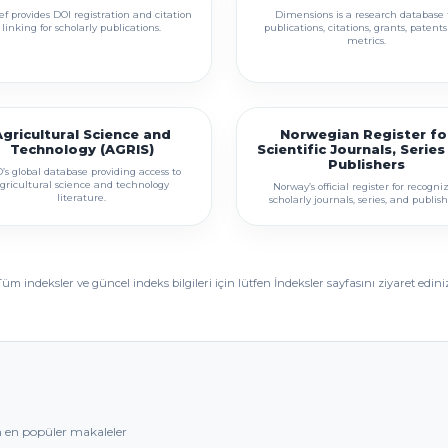
ef provides DOI registration and citation
Dimensions is a research database 
linking for scholarly publications.
publications, citations, grants, patent
metrics.
gricultural Science and
Norwegian Register fo
Technology (AGRIS)
Scientific Journals, Serie
Publishers
’s global database providing access to
gricultural science and technology
Norway’s official register for recogni
literature.
scholarly journals, series, and publish
Tüm indeksler ve güncel indeks bilgileri için lütfen İndeksler sayfasını ziyaret ediniz
 en popüler makaleler