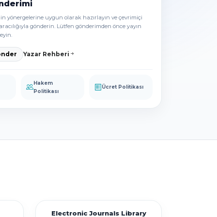
nderimi
in yönergelerine uygun olarak hazırlayın ve çevrimiçi
aracılığıyla gönderin. Lütfen gönderimden önce yayın
eyin.
önder
Yazar Rehberi
Hakem
Ücret Politikası
Politikası
Electronic Journals Library