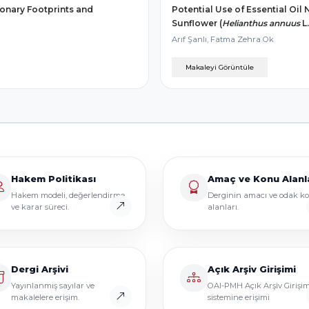
ionary Footprints and
Potential Use of Essential Oil
Sunflower (
Helianthus annuus
L
Arıf Şanlı, Fatma Zehra Ok
Makaleyi Görüntüle
Hakem Politikası
Amaç ve Konu Alanl
Hakem modeli, değerlendirme
Derginin amacı ve odak k
ve karar süreci.
alanları.
Dergi Arşivi
Açık Arşiv Girişimi
Yayınlanmış sayılar ve
OAI-PMH Açık Arşiv Girişim
makalelere erişim.
sistemine erişimi