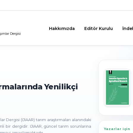
Hakkımızda
Editör Kurulu
İnde
şımlar Dergisi
rmalarında Yenilikçi
lar Dergisi (IJIAAR) tarım araştırmaları alanındaki
emli bir dergidir. IJIAAR, güncel tarım sorunlarına
Yazarlar için
 vermeyi amaçlamaktadır.