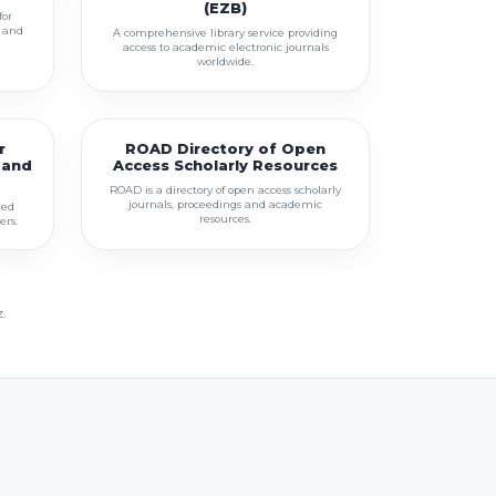
(EZB)
for
s and
A comprehensive library service providing
access to academic electronic journals
worldwide.
r
ROAD Directory of Open
s and
Access Scholarly Resources
ROAD is a directory of open access scholarly
journals, proceedings and academic
zed
resources.
ers.
.