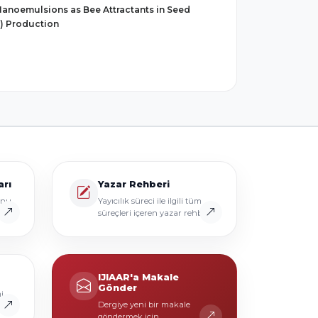
 Nanoemulsions as Bee Attractants in Seed
.) Production
arı
Yazar Rehberi
onu
Yayıcılık süreci ile ilgili tüm
süreçleri içeren yazar rehberi
IJIAAR'a Makale
Gönder
i
Dergiye yeni bir makale
göndermek için.